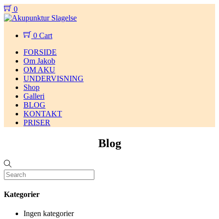
Skip
0
to
Menu
content
0
Cart
FORSIDE
Om Jakob
OM AKU
UNDERVISNING
Shop
Galleri
BLOG
KONTAKT
PRISER
Close
Blog
Menu
Kategorier
Ingen kategorier