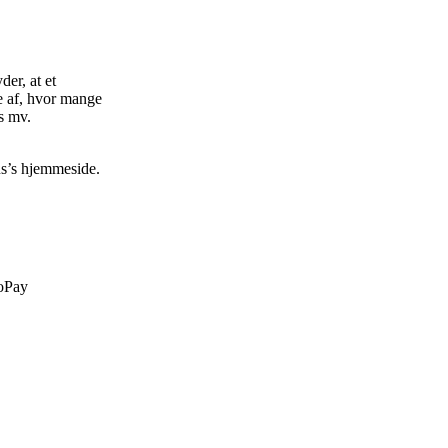
der, at et
de af, hvor mange
s mv.
us’s hjemmeside.
soPay