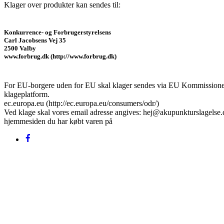
Klager over produkter kan sendes til:
Konkurrence- og Forbrugerstyrelsens
Carl Jacobsens Vej 35
2500 Valby
www.forbrug.dk (http://www.forbrug.dk)
For EU-borgere uden for EU skal klager sendes via EU Kommissione
klageplatform.
ec.europa.eu (http://ec.europa.eu/consumers/odr/)
Ved klage skal vores email adresse angives: hej@akupunkturslagelse
hjemmesiden du har købt varen på