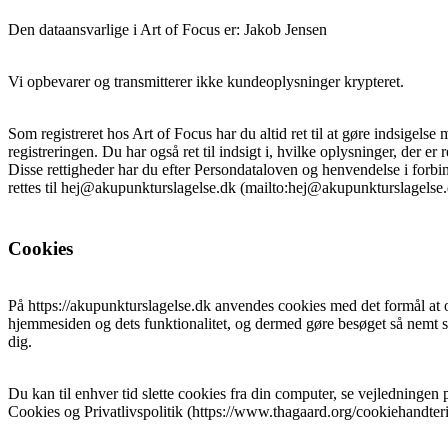
Den dataansvarlige i Art of Focus er: Jakob Jensen
Vi opbevarer og transmitterer ikke kundeoplysninger krypteret.
Som registreret hos Art of Focus har du altid ret til at gøre indsigelse
registreringen. Du har også ret til indsigt i, hvilke oplysninger, der er 
Disse rettigheder har du efter Persondataloven og henvendelse i forb
rettes til hej@akupunkturslagelse.dk (mailto:hej@akupunkturslagelse.
Cookies
På https://akupunkturslagelse.dk anvendes cookies med det formål at 
hjemmesiden og dets funktionalitet, og dermed gøre besøget så nemt 
dig.
Du kan til enhver tid slette cookies fra din computer, se vejledninge
Cookies og Privatlivspolitik (https://www.thagaard.org/cookiehandteri