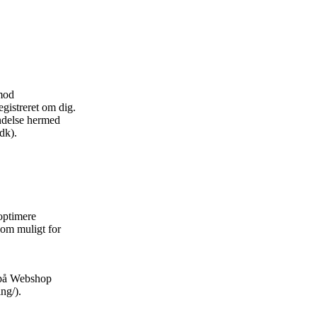
 mod
registreret om dig.
indelse hermed
dk).
optimere
som muligt for
n på Webshop
ng/).