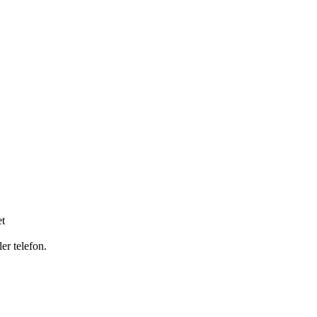
et
er telefon.