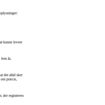
oplysninger:
 at kunne levere
 fem år,
t det altid sker
t om præcis,
, der registreres